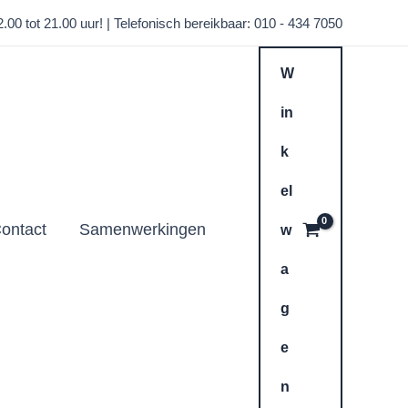
00 tot 21.00 uur! | Telefonisch bereikbaar: 010 - 434 7050
W
in
k
el
ontact
Samenwerkingen
w
a
g
e
n